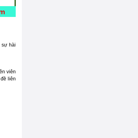
 sự hài
ên viên
đề liên