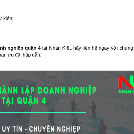
ự kiến;
anh nghiệp quận 4
tại Nhân Kiệt, hãy liên hệ ngay với
chú
ng
hận ưu đãi hấp dẫn.