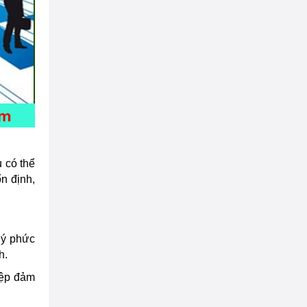
u có thể
n định,
lý phức
h.
ệp
đảm