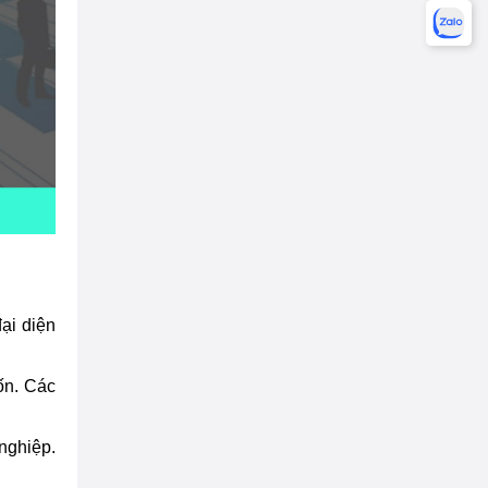
ại diện
ốn. Các
nghiệp.