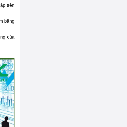
ập trên
ệm bằng
ăng của