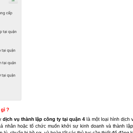
cung cấp
p tại quận
p tại quận
h tại quận
D tại quận
 gì ?
y
dịch vụ thành lập công ty tại quận 4
là một loại hình dịch 
 cá nhân hoặc tổ chức muốn khởi sự kinh doanh và thành lậ
áp
lý, chuẩn bị hồ sơ, và hoàn tất các thủ tục cần thiết để đăng 