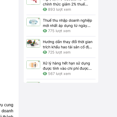
chính thức giảm 2% thuế
GTGT 2024
893 lượt xem
Thuế thu nhập doanh nghiệp
mới nhất áp dụng từ ngày
01/7/2023
775 lượt xem
Hướng dẫn thay đổi thời gian
trích khấu hao tài sản cố định
theo quy định hiện hành như
725 lượt xem
thế nào?
Xử lý hàng hết hạn sử dụng
được tính vào chi phí được
trừ khi tính thuế thu nhập
567 lượt xem
doanh nghiệp thì hồ sơ gồm
những gì?
Bên nhượng quyền thương
mại phải thông báo cho bên
nhận quyền những thay đổi
562 lượt xem
nào theo quy định?
vụ cung
Trách nhiệm của doanh
p doanh
nghiệp về bảo đảm an toàn,
vệ sinh lao động tại nơi làm
4156 lượt xem
ký thành