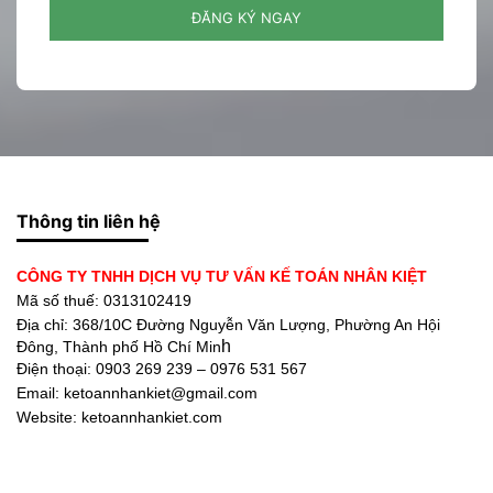
ĐĂNG KÝ NGAY
Thông tin liên hệ
CÔNG TY TNHH DỊCH VỤ TƯ VẤN KẾ TOÁN NHÂN KIỆT
Mã số thuế: 0313102419
Địa chỉ:
368/10C Đường Nguyễn Văn Lượng, Phường An Hội
h
Đông, Thành phố Hồ Chí Min
Điện thoại:
0903 269 239 – 0976 531 567
Email: ketoannhankiet@gmail.com
Website: ketoannhankiet.com