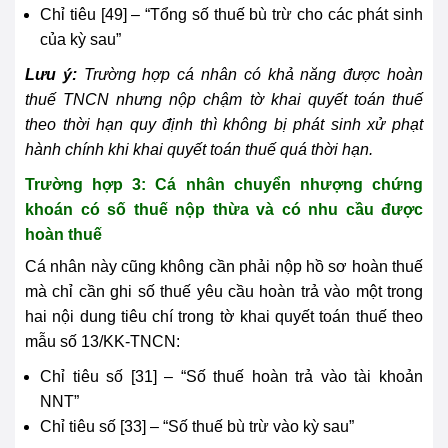
Chỉ tiêu [49] – “Tổng số thuế bù trừ cho các phát sinh
của kỳ sau”
Lưu ý:
Trường hợp cá nhân có khả năng được hoàn
thuế TNCN nhưng nộp chậm tờ khai quyết toán thuế
theo thời hạn quy định thì không bị phát sinh xử phạt
hành chính khi khai quyết toán thuế quá thời hạn.
Trường hợp 3: Cá nhân chuyển nhượng chứng
khoán có số thuế nộp thừa và có nhu cầu được
hoàn thuế
Cá nhân này cũng không cần phải nộp hồ sơ hoàn thuế
mà chỉ cần ghi số thuế yêu cầu hoàn trả vào một trong
hai nội dung tiêu chí trong tờ khai quyết toán thuế theo
mẫu số 13/KK-TNCN:
Chỉ tiêu số [31] – “Số thuế hoàn trả vào tài khoản
NNT”
Chỉ tiêu số [33] – “Số thuế bù trừ vào kỳ sau”