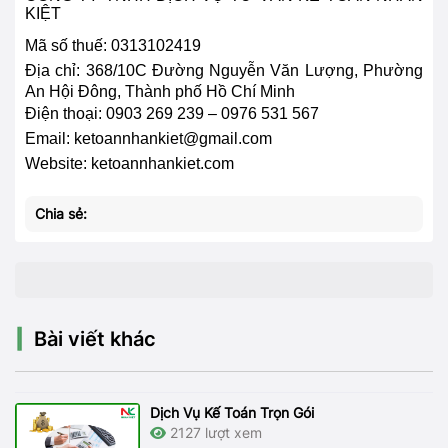
KIỆT
Mã số thuế: 0313102419
Địa chỉ:
368/10C Đường Nguyễn Văn Lượng, Phường
An Hội Đông, Thành phố Hồ Chí Minh
Điện thoại:
0903 269 239 – 0976 531 567
Email: ketoannhankiet@gmail.com
Website: ketoannhankiet.com
Chia sẻ:
Bài viết khác
Dịch Vụ Kế Toán Trọn Gói
2127 lượt xem