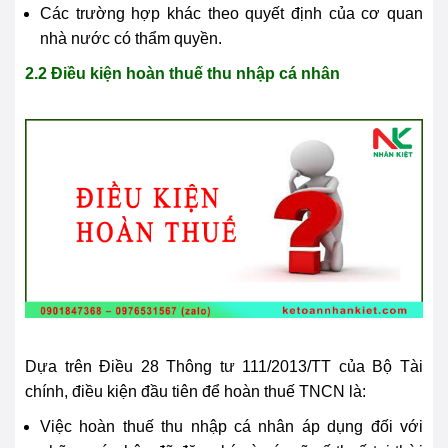
Các trường hợp khác theo quyết định của cơ quan
nhà nước có thẩm quyền.
2.2 Điều kiện hoàn thuế thu nhập cá nhân
Dựa trên Điều 28 Thông tư 111/2013/TT của Bộ Tài
chính, điều kiện đầu tiên để hoàn thuế TNCN là:
Việc hoàn thuế thu nhập cá nhân áp dụng đối với