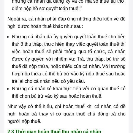
những cá nhân đã đăng ký và có mã số thuế tại thời
điểm nộp hồ sơ quyết toán thuế.’’
Ngoài ra, cá nhân phải đáp ứng những điều kiện về đề
nghị được hoàn thuế khác như sau:
Những cá nhân đã ủy quyền quyết toán thuế cho bên
thứ 3 thu thập, thực hiện thay việc quyết toán thuế thì
việc hoàn thuế sẽ phải thông qua tổ chức, cá nhân
được ủy quyền với nhiệm vụ: Trả, thu thập, bù trừ số
thuế đã nộp thừa, hoặc thiếu của cá nhân. Với trường
hợp nộp thừa có thể bù trừ vào kỳ nộp thuế sau hoặc
trả lại cho cá nhân nếu có yêu cầu.
Những cá nhân kê khai trực tiếp với cơ quan thuế có
thể chọn bù trừ vào kỳ sau hoặc hoàn thuế.
Như vậy có thể hiểu, chỉ hoàn thuế khi cá nhân có đề
nghị hoàn trả thay vì cơ quan thuế chủ động trả cho
người nộp thuế.
2.3 Thời gian hoàn thuế thu nhập cá nhân