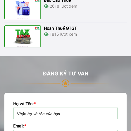
Báo Cáo Thuế
2618 lượt xem
Hoàn Thuế GTGT
1815 lượt xem
ĐĂNG KÝ TƯ VẤN
Họ và Tên:
*
Email:
*