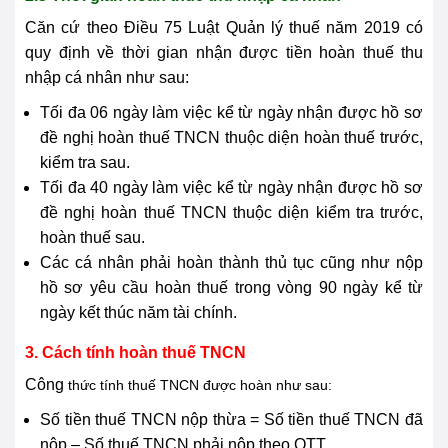
Căn cứ theo Điều 75 Luật Quản lý thuế năm 2019 có
quy định về thời gian nhận được tiền hoàn thuế thu
nhập cá nhân như sau:
Tối đa 06 ngày làm việc kể từ ngày nhận được hồ sơ
đề nghị hoàn thuế TNCN thuộc diện hoàn thuế trước,
kiểm tra sau.
Tối đa 40 ngày làm việc kể từ ngày nhận được hồ sơ
đề nghị hoàn thuế TNCN thuộc diện kiểm tra trước,
hoàn thuế sau.
Các cá nhân phải hoàn thành thủ tục cũng như nộp
hồ sơ yêu cầu hoàn thuế trong vòng 90 ngày kể từ
ngày kết thúc năm tài chính.
3. Cách tính hoàn thuế TNCN
Công
thức tính thuế TNCN được hoàn như sau:
Số tiền thuế TNCN nộp thừa = Số tiền thuế TNCN đã
nộp – Số thuế TNCN phải nộp theo QTT