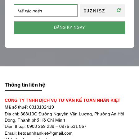
ĐĂNG KÝ NGAY
Thông tin liên hệ
CÔNG TY TNHH DỊCH VỤ TƯ VẤN KẾ TOÁN NHÂN KIỆT
Mã số thuế: 0313102419
Địa chỉ:
368/10C Đường Nguyễn Văn Lượng, Phường An Hội
h
Đông, Thành phố Hồ Chí Min
Điện thoại:
0903 269 239 – 0976 531 567
Email: ketoannhankiet@gmail.com