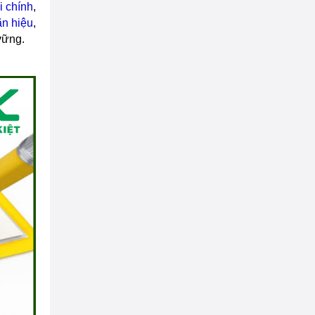
i chính
,
ãn hiệu
,
vững.