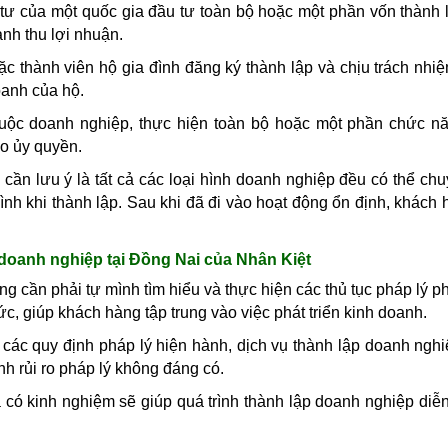
tư của một quốc gia đầu tư toàn bộ hoặc một phần vốn thành l
nh thu lợi nhuận.
ặc thành viên hộ gia đình đăng ký thành lập và chịu trách nhi
oanh của hộ.
huộc doanh nghiệp, thực hiện toàn bộ hoặc một phần chức n
o ủy quyền.
 cần lưu ý là tất cả các loại hình doanh nghiệp đều có thể ch
hình khi thành lập. Sau khi đã đi vào hoạt động ổn định, khách
 doanh nghiệp tại
Đồng Nai
của Nhân Kiệt
ng cần phải tự mình tìm hiểu và thực hiện các thủ tục pháp lý p
sức, giúp khách hàng tập trung vào việc phát triển kinh doanh.
ề các quy định pháp lý hiện hành, dịch vụ thành lập doanh ngh
nh rủi ro pháp lý không đáng có.
 có kinh nghiệm sẽ giúp quá trình thành lập doanh nghiệp diễn