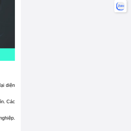
ại diện
ốn. Các
nghiệp.