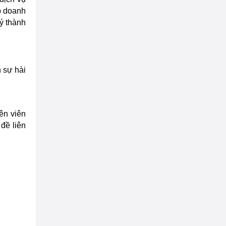
p doanh
ký thành
 sự hài
ên viên
đề liên