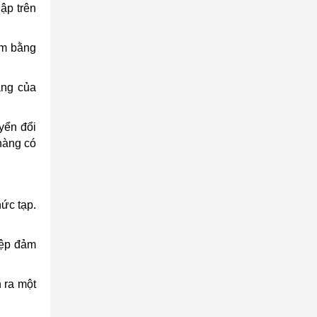
ập trên
ệm bằng
ăng của
uyển đổi
 hàng có
hức tạp.
iệp đảm
 ra một