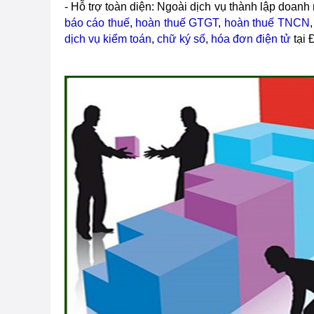
- Hỗ trợ toàn diện: Ngoài dịch vụ thành lập doan
báo cáo thuế
,
hoàn thuế GTGT
,
hoàn thuế TNCN
dịch vụ kiểm toán
,
chữ ký số
,
hóa đơn điện tử
tại