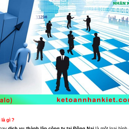
i
là gì ?
hay
dịch vụ thành lập công ty tại
Đồng Nai
là một loại hình