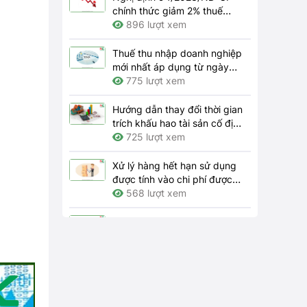
chính thức giảm 2% thuế
GTGT 2024
896 lượt xem
Thuế thu nhập doanh nghiệp
mới nhất áp dụng từ ngày
01/7/2023
775 lượt xem
Hướng dẫn thay đổi thời gian
trích khấu hao tài sản cố định
theo quy định hiện hành như
725 lượt xem
thế nào?
Xử lý hàng hết hạn sử dụng
được tính vào chi phí được
trừ khi tính thuế thu nhập
568 lượt xem
doanh nghiệp thì hồ sơ gồm
những gì?
Bên nhượng quyền thương
mại phải thông báo cho bên
nhận quyền những thay đổi
563 lượt xem
nào theo quy định?
Trách nhiệm của doanh
nghiệp về bảo đảm an toàn,
vệ sinh lao động tại nơi làm
4156 lượt xem