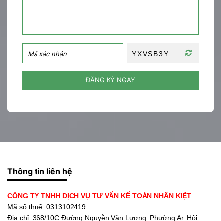
ĐĂNG KÝ NGAY
Thông tin liên hệ
CÔNG TY TNHH DỊCH VỤ TƯ VẤN KẾ TOÁN NHÂN KIỆT
Mã số thuế: 0313102419
Địa chỉ:
368/10C Đường Nguyễn Văn Lượng, Phường An Hội