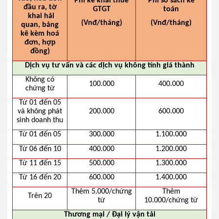
Phí kê khai thuế
Phí sổ sách kế
đầu ra, tờ
GTGT
toán
khai hải
(Vnđ/tháng)
(Vnđ/tháng)
quan, bảng
kê kèm hoá
đơn, hợp
đồng)
Dịch vụ tư vấn và các dịch vụ không tính giá thành
Không có
100.000
400.000
chứng từ
Từ 01 đến 05
và không phát
200.000
600.000
sinh doanh thu
Từ 01 đến 05
300.000
1.100.000
Từ 06 đến 10
400.000
1.200.000
Từ 11 đến 15
500.000
1.300.000
Từ 16 đến 20
600.000
1.400.000
Thêm 5.000/chứng
Thêm
Trên 20
từ
10.000/chứng từ
Thương mại / Đại lý vận tải