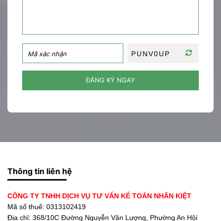
ĐĂNG KÝ NGAY
Thông tin liên hệ
CÔNG TY TNHH DỊCH VỤ TƯ VẤN KẾ TOÁN NHÂN KIỆT
Mã số thuế: 0313102419
Địa chỉ:
368/10C Đường Nguyễn Văn Lượng, Phường An Hội