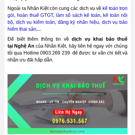
Ngoài ra Nhân Kiệt còn cung các dịch vụ về
kế toán trọn
gói
,
hoàn thuế GTGT
,
làm sổ sách kế toán
,
kế toán nội
bộ
,
dịch vụ kiểm toán
,
đăng ký nhãn hiệu
,
dịch vụ bảo
hiểm thai sản
,...
Để biết thêm thông tin về
dịch vụ khai báo thuế
tại
Nghệ An
của Nhân Kiệt, hãy liên hệ ngay với
chú
ng
tôi qua Hotline
0903 269 239
để được tư vấn chi tiết và
nhận ưu đãi hấp dẫn.