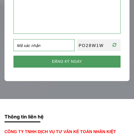
ĐĂNG KÝ NGAY
Thông tin liên hệ
CÔNG TY TNHH DỊCH VỤ TƯ VẤN KẾ TOÁN NHÂN KIỆT