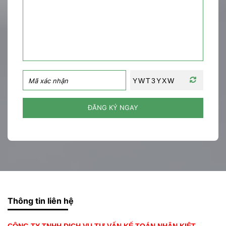
ĐĂNG KÝ NGAY
Thông tin liên hệ
CÔNG TY TNHH DỊCH VỤ TƯ VẤN KẾ TOÁN NHÂN KIỆT