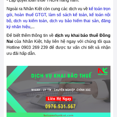
- Lập quyết toán thuế TNDN hàng năm.
Ngoài ra Nhân Kiệt còn cung các dịch vụ về
kế toán trọn
gói
,
hoàn thuế GTGT
,
làm sổ sách kế toán
,
kế toán nội
bộ
,
dịch vụ kiểm toán
,
dịch vụ bảo hiểm thai sản
,
đăng
ký nhãn hiệu
,...
Để biết thêm thông tin về
dịch vụ khai báo thuế
Đồng
Nai
của Nhân Kiệt, hãy liên hệ ngay với chúng tôi qua
Hotline
0903 269 239
để được tư vấn chi tiết và nhận
ưu đãi hấp dẫn.