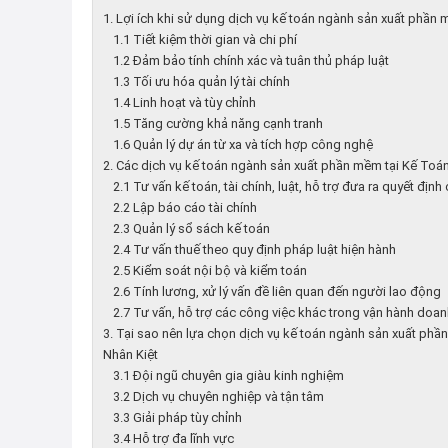
1. Lợi ích khi sử dụng dịch vụ kế toán ngành sản xuất phần
1.1 Tiết kiệm thời gian và chi phí
1.2 Đảm bảo tính chính xác và tuân thủ pháp luật
1.3 Tối ưu hóa quản lý tài chính
1.4 Linh hoạt và tùy chỉnh
1.5 Tăng cường khả năng cạnh tranh
1.6 Quản lý dự án từ xa và tích hợp công nghệ
2. Các dịch vụ kế toán ngành sản xuất phần mềm tại Kế Toá
2.1 Tư vấn kế toán, tài chính, luật, hỗ trợ đưa ra quyết định
2.2 Lập báo cáo tài chính
2.3 Quản lý sổ sách kế toán
2.4 Tư vấn thuế theo quy định pháp luật hiện hành
2.5 Kiểm soát nội bộ và kiểm toán
2.6 Tính lương, xử lý vấn đề liên quan đến người lao động
2.7 Tư vấn, hỗ trợ các công việc khác trong vận hành doa
3. Tại sao nên lựa chọn dịch vụ kế toán ngành sản xuất phầ
Nhân Kiệt
3.1 Đội ngũ chuyên gia giàu kinh nghiệm
3.2 Dịch vụ chuyên nghiệp và tận tâm
3.3 Giải pháp tùy chỉnh
3.4 Hỗ trợ đa lĩnh vực