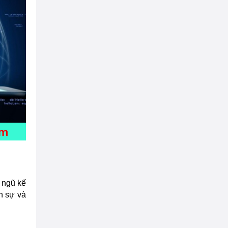
i ngũ kế
n sự và