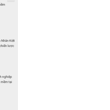
 mềm
n Nhân Kiệt
 chiến lược
nh nghiệp
n mềm tại