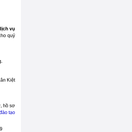
dịch vụ
cho quý
g.
ân Kiệt
ờ, hồ sơ
đào tạo
9