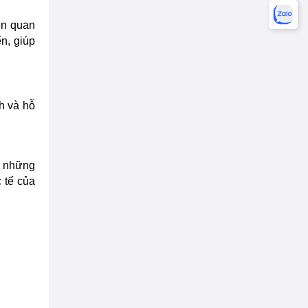
ên quan
n, giúp
h và hỗ
a những
 tế của