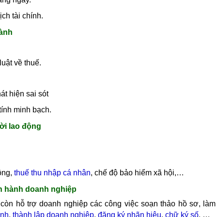
ch tài chính.
hành
uật về thuế.
t hiện sai sót
tính minh bạch.
ời lao động
ộng,
thuế thu nhập cá nhân
, chế độ bảo hiểm xã hội,…
ận hành doanh nghiệp
còn hỗ trợ doanh nghiệp các công việc soạn thảo hồ sơ, làm 
anh
,
thành lập doanh nghiệp
,
đăng ký nhãn hiệu
,
chữ ký số
, …