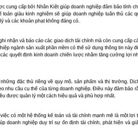
c cung cấp bởi Nhân Kiệt giúp doanh nghiệp đảm bảo tính ch
ế toán giàu kinh nghiệm sẽ giúp doanh nghiệp tuân thủ các q
p lý và các khoản phạt không đáng có.
ghi nhận và báo cáo các giao dịch tài chính mà còn cung cấp c
ghiệp ngành sản xuất phần mềm có thể sử dụng thông tin này để
ra các quyết định kinh doanh chiến lược nhằm tăng cường lợi n
hững đặc thù riêng về quy mô, sản phẩm và thị trường. Dịc
 theo nhu cầu cụ thể của từng doanh nghiệp. Điều này đảm bảo r
đều được quản lý một cách hiệu quả và phù hợp nhất.
việc có một hệ thống kế toán và tài chính mạnh mẽ là một lợi t
úp doanh nghiệp duy trì sự ổn định tài chính, phát hiện và giả