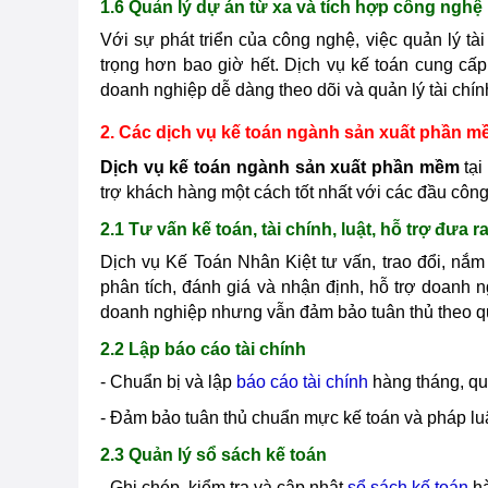
1.6 Quản lý dự án từ xa và tích hợp công nghệ
Với sự phát triển của công nghệ, việc quản lý t
trọng hơn bao giờ hết. Dịch vụ kế toán cung cấp
doanh nghiệp dễ dàng theo dõi và quản lý tài chín
2. Các dịch vụ kế toán ngành sản xuất phần m
Dịch vụ kế toán ngành sản xuất phần mềm
tại
trợ khách hàng một cách tốt nhất với các đầu công
2.1 Tư vấn kế toán, tài chính, luật, hỗ trợ đưa 
Dịch vụ Kế Toán Nhân Kiệt tư vấn, trao đổi, n
phân tích, đánh giá và nhận định, hỗ trợ doanh 
doanh nghiệp nhưng vẫn đảm bảo tuân thủ theo qu
2.2 Lập báo cáo tài chính
- Chuẩn bị và lập
báo cáo tài chính
hàng tháng, qu
- Đảm bảo tuân thủ chuẩn mực kế toán và pháp luậ
2.3 Quản lý sổ sách kế toán
- Ghi chép, kiểm tra và cập nhật
sổ sách kế toán
hà