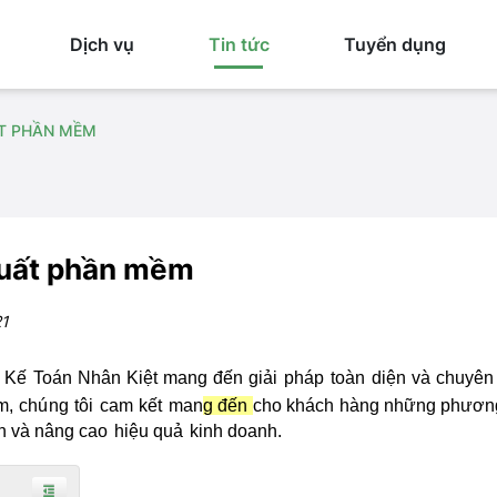
Dịch vụ
Tin tức
Tuyển dụng
ẤT PHẦN MỀM
xuất phần mềm
1
i Kế Toán Nhân Kiệt mang đến giải
pháp
toàn diện và chuyên
ệm,
chú
ng tôi
cam kết
man
g đến
cho khách hàng những phươ
nh và nâng cao
hiệu quả
kinh doanh.