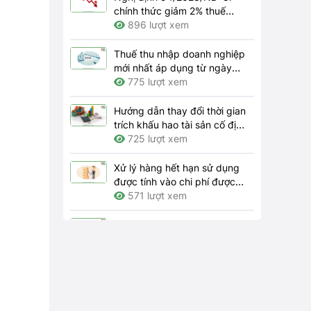
chính thức giảm 2% thuế
GTGT 2024
896 lượt xem
Thuế thu nhập doanh nghiệp
mới nhất áp dụng từ ngày
01/7/2023
775 lượt xem
Hướng dẫn thay đổi thời gian
trích khấu hao tài sản cố định
theo quy định hiện hành như
725 lượt xem
thế nào?
Xử lý hàng hết hạn sử dụng
được tính vào chi phí được
trừ khi tính thuế thu nhập
571 lượt xem
doanh nghiệp thì hồ sơ gồm
những gì?
Bên nhượng quyền thương
mại phải thông báo cho bên
nhận quyền những thay đổi
564 lượt xem
nào theo quy định?
Trách nhiệm của doanh
nghiệp về bảo đảm an toàn,
vệ sinh lao động tại nơi làm
4157 lượt xem