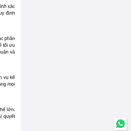
ính xác
uy định
ác phân
 tối ưu
huận và
h vụ kế
ằng mọi
hế lớn.
i quyết