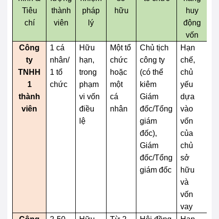
Tiêu
thành
pháp
hữu
huy
chí
viên
lý
động
vốn
Công
1 cá
Hữu
Một tổ
Chủ tịch
Hạn
D
ty
nhân/
hạn,
chức
công ty
chế,
d
TNHH
1 tổ
trong
hoặc
(có thể
chủ
hơ
1
chức
phạm
một
kiêm
yếu
c
thành
vi vốn
cá
Giám
dựa
n
viên
điều
nhân
đốc/Tổng
vào
m
lệ
giám
vốn
p
đốc),
của
h
Giám
chủ
to
đốc/Tổng
sở
v
giám đốc
hữu
đi
và
vốn
vay