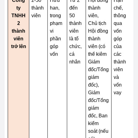
Công
2-50
Hữu
Từ 2
Hội đồng
Hạn
T
ty
thành
han,
đến
thành
chế,
đố
TNHH
viên
trong
50
viên,
thông
dà
2
phạm
thành
Chủ tịch
qua
c
thành
vi
viên
Hội đồng
vốn
n
viên
phần
là tổ
thành
góp
p
trở lên
góp
chức,
viên (có
của
vố
vốn
cá
thể kiêm
các
th
nhân
Giám
thành
q
đốc/Tổng
viên
đị
giám
và
củ
đốc),
vốn
và
Giám
vay
lệ
đốc/Tổng
ty
giám
đốc, Ban
kiểm
soát (nếu