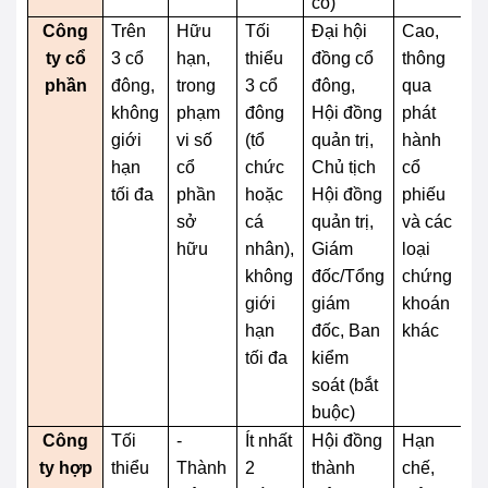
có)
Công
Trên
Hữu
Tối
Đại hội
Cao,
D
ty cổ
3 cổ
hạn,
thiểu
đồng cổ
thông
dà
phần
đông,
trong
3 cổ
đông,
qua
th
không
phạm
đông
Hội đồng
phát
q
giới
vi số
(tổ
quản trị,
hành
gi
hạn
cổ
chức
Chủ tịch
cổ
dị
tối đa
phần
hoặc
Hội đồng
phiếu
ph
sở
cá
quản trị,
và các
hữu
nhân),
Giám
loại
không
đốc/Tổng
chứng
giới
giám
khoán
hạn
đốc, Ban
khác
tối đa
kiểm
soát (bắt
buộc)
Công
Tối
-
Ít nhất
Hội đồng
Hạn
T
ty hợp
thiểu
Thành
2
thành
chế,
vi