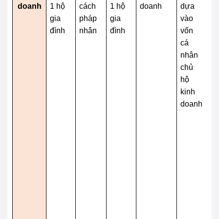
doanh
1 hộ
cách
1 hộ
doanh
dựa
c
gia
pháp
gia
vào
n
đình
nhân
đình
vốn
v
cá
n
nhân
th
chủ
b
hộ
th
kinh
th
doanh
ch
ki
d