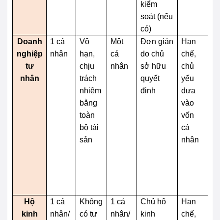
kiểm
tự
soát (nếu
h
có)
Doanh
1 cá
Vô
Một
Đơn giản
Hạn
K
nghiệp
nhân
hạn,
cá
do chủ
chế,
kh
tư
chịu
nhân
sở hữu
chủ
c
nhân
trách
quyết
yếu
n
nhiệm
định
dựa
to
bằng
vào
d
toàn
vốn
ng
bộ tài
cá
sản
nhân
Hộ
1 cá
Không
1 cá
Chủ hộ
Hạn
K
kinh
nhân/
có tư
nhân/
kinh
chế,
c