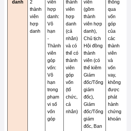
danh
2
viên
thành
viên
thông
h
thành
hợp
viên
(gồm
qua
da
viên
danh:
hợp
thành
vốn
ph
hợp
Vô
danh
viên hợp
góp
đ
danh
hạn
(cá
danh),
của
sự
-
nhân)
Chủ tịch
các
th
Thành
và có
Hội đồng
thành
củ
viên
thể có
thành
viên
th
góp
thành
viên (có
và
vi
vốn:
viên
thể kiêm
vốn
h
Vô
góp
Giám
vay,
d
hạn
vốn
đốc/Tổng
không
kh
trong
(tổ
giám
được
T
phạm
chức,
đốc),
phát
vi
vi số
cá
Giám
hành
g
vốn
nhân)
đốc/Tổng
chứng
vố
góp
giám
khoán
c
đốc, Ban
n