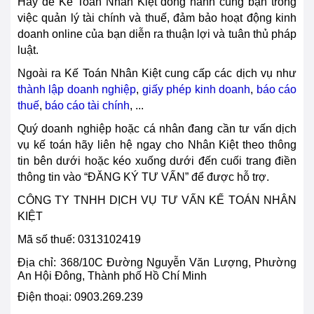
Hãy để Kế Toán Nhân Kiệt đồng hành cùng bạn trong
việc quản lý tài chính và thuế, đảm bảo hoạt động kinh
doanh online của bạn diễn ra thuận lợi và tuân thủ pháp
luật.
Ngoài ra Kế Toán Nhân Kiệt cung cấp các dịch vụ như
thành lập doanh nghiệp
,
giấy phép kinh doanh
,
báo cáo
thuế
,
báo cáo tài chính
, ...
Quý doanh nghiệp hoặc cá nhân đang cần tư vấn dịch
vụ kế toán hãy liên hệ ngay cho Nhân Kiệt theo thông
tin bên dưới hoặc kéo xuống dưới đến cuối trang điền
thông tin vào “ĐĂNG KÝ TƯ VẤN” để được hỗ trợ.
CÔNG TY TNHH DỊCH VỤ TƯ VẤN KẾ TOÁN NHÂN
KIỆT
Mã số thuế: 0313102419
Địa chỉ:
368/10C Đường Nguyễn Văn Lượng, Phường
An Hội Đông, Thành phố Hồ Chí Minh
Điện thoại: 0903.269.239