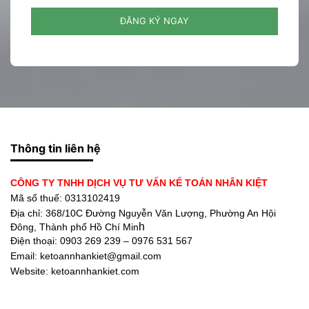
ĐĂNG KÝ NGAY
Thông tin liên hệ
CÔNG TY TNHH DỊCH VỤ TƯ VẤN KẾ TOÁN NHÂN KIỆT
Mã số thuế: 0313102419
Địa chỉ:
368/10C Đường Nguyễn Văn Lượng, Phường An Hội
h
Đông, Thành phố Hồ Chí Min
Điện thoại:
0903 269 239 – 0976 531 567
Email: ketoannhankiet@gmail.com
Website: ketoannhankiet.com