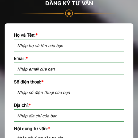
ĐĂNG KÝ TƯ VẤN
Họ và Tên:
*
Email:
*
Số điện thoại:
*
Địa chỉ:
*
Nội dung tư vấn:
*