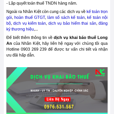
- Lập quyết toán thuế TNDN hàng năm.
Ngoài ra Nhân Kiệt còn cung các dịch vụ về
kế toán trọn
gói
,
hoàn thuế GTGT
,
làm sổ sách kế toán
,
kế toán nội
bộ
,
dịch vụ kiểm toán
,
dịch vụ bảo hiểm thai sản
,
đăng
ký thương hiệu
,...
Để biết thêm thông tin về
dịch vụ khai báo thuế
Long
An
của Nhân Kiệt, hãy liên hệ ngay với
chú
ng tôi qua
Hotline
0903 269 239
để được tư vấn chi tiết và nhận
ưu đãi hấp dẫn.