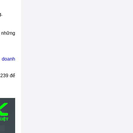
g.
n những
p doanh
 239 để