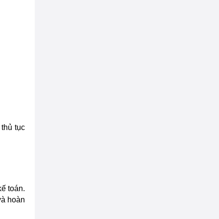
thủ tục
kế toán.
và hoàn