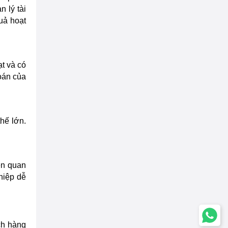
 lý tài
uả hoạt
ạt và có
oán của
hế lớn.
ên quan
hiệp dễ
ch hàng