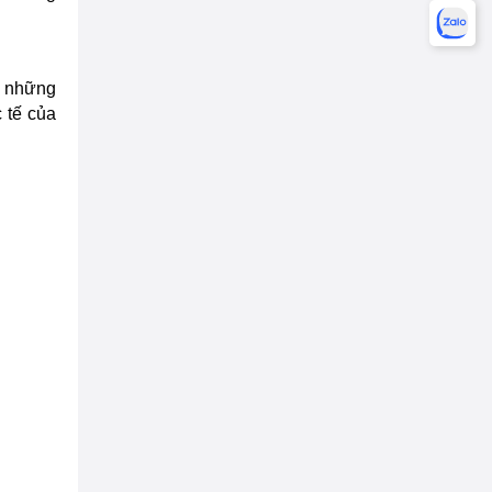
a những
 tế của