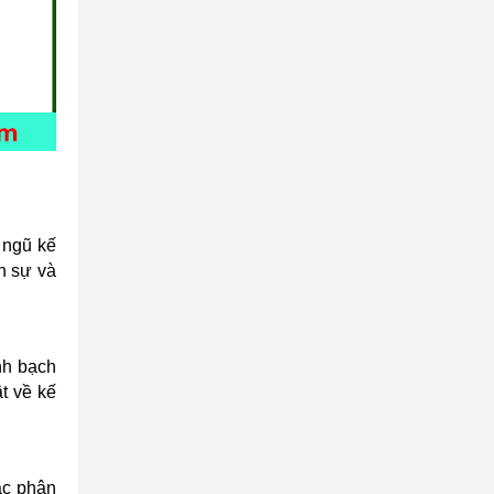
 ngũ kế
n sự và
nh bạch
t về kế
ác phân