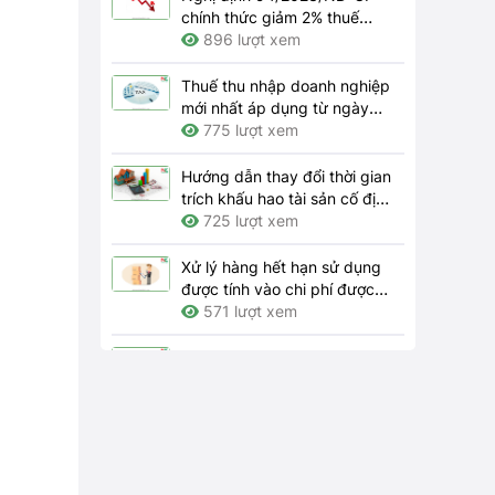
chính thức giảm 2% thuế
GTGT 2024
896 lượt xem
Thuế thu nhập doanh nghiệp
mới nhất áp dụng từ ngày
01/7/2023
775 lượt xem
Hướng dẫn thay đổi thời gian
trích khấu hao tài sản cố định
theo quy định hiện hành như
725 lượt xem
thế nào?
Xử lý hàng hết hạn sử dụng
được tính vào chi phí được
trừ khi tính thuế thu nhập
571 lượt xem
doanh nghiệp thì hồ sơ gồm
những gì?
Bên nhượng quyền thương
mại phải thông báo cho bên
nhận quyền những thay đổi
564 lượt xem
nào theo quy định?
Trách nhiệm của doanh
nghiệp về bảo đảm an toàn,
vệ sinh lao động tại nơi làm
4157 lượt xem