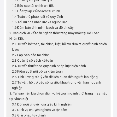
1.1 Quản lý chi phí hiệu quả
1.2 Báo cáo tài chính chi tiết
1.3 Hỗ trợ lập kế hoạch tài chính
1.4 Tuân thủ pháp luật và quy định
1.5 Tối ưu hóa nhân lực và nguồn lực
1.6 Đảm bảo tính minh bạch và độ tin cậy
2. Các dịch vụ kế toán ngành thời trang may mặc tại Kế Toán
Nhân Kiệt
2.1 Tư vấn kế toán, tài chính, luật, hỗ trợ đưa ra quyết định chiến
lược
2.2 Lập báo cáo tài chính
2.3 Quản lý sổ sách kế toán
2.4 Tư vấn thuế theo quy định pháp luật hiện hành
2.5 Kiểm soát nội bộ và kiểm toán
2.6 Tính lương, xử lý vấn đề liên quan đến người lao động
2.7 Tư vấn, hỗ trợ các công việc khác trong vận hành doanh
nghiệp
3. Tại sao nên lựa chọn dịch vụ kế toán ngành thời trang may mặc
tại Nhân Kiệt
3.1 Đội ngũ chuyên gia giàu kinh nghiệm
3.2 Dịch vụ chuyên nghiệp và tận tâm
3.3 Giải pháp tùy chỉnh