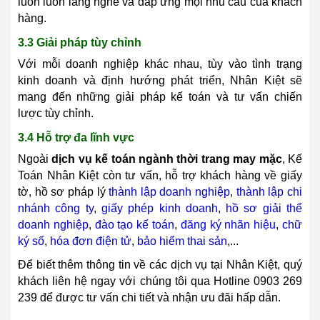
luôn luôn lắng nghe và đáp ứng mọi nhu cầu của khách
hàng.
3.3 Giải pháp tùy chỉnh
Với mỗi doanh nghiệp khác nhau, tùy vào tình trạng
kinh doanh và định hướng phát triển, Nhân Kiệt sẽ
mang đến những giải pháp kế toán và tư vấn chiến
lược tùy chỉnh.
3.4 Hỗ trợ đa lĩnh vực
Ngoài
dịch vụ kế toán ngành thời trang may mặc
, Kế
Toán Nhân Kiệt còn tư vấn, hỗ trợ khách hàng về giấy
tờ, hồ sơ pháp lý
thành lập doanh nghiệp
,
thành lập chi
nhánh công ty
,
giấy phép kinh doanh
,
hồ sơ giải thể
doanh nghiệp
,
đào tạo kế toán
,
đăng ký nhãn hiệu
,
chữ
ký số
,
hóa đơn điện tử
,
bảo hiểm thai sản
,...
Để biết thêm thông tin về các dịch vụ tại Nhân Kiệt, quý
khách liên hệ ngay với chúng tôi qua Hotline
0903 269
239 để được tư vấn chi tiết và nhận ưu đãi hấp dẫn.