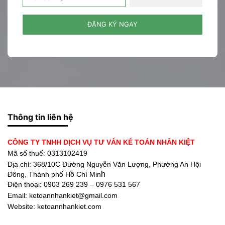
ĐĂNG KÝ NGAY
Thông tin liên hệ
CÔNG TY TNHH DỊCH VỤ TƯ VẤN KẾ TOÁN NHÂN KIỆT
Mã số thuế: 0313102419
Địa chỉ:
368/10C Đường Nguyễn Văn Lượng, Phường An Hội
h
Đông, Thành phố Hồ Chí Min
Điện thoại:
0903 269 239 – 0976 531 567
Email: ketoannhankiet@gmail.com
Website: ketoannhankiet.com