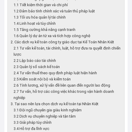
1.1 Tiết kiệm thời gian và chi phí
1.2 Đảm bảo tính chính xác và tuân thủ pháp luật
1.3 Tối ưu hóa quản lý tài chính
1.4 Linh hoạt và tùy chỉnh
1.5 Tăng cường khả năng cạnh tranh
1.6 Quản lý dự án từ xa và tích hợp công nghệ
2. Các dịch vụ kế toán công ty giáo dục tại Kế Toán Nhân Kiệt
2.1 Tư vấn kế toán, tài chính, luật, hỗ trợ đưa ra quyết định chiến
lược
2.2 Lập báo cáo tài chính
2.3 Quản lý sổ sách kế toán
2.4 Tư vấn thuế theo quy định pháp luật hiện hành
2.5 Kiểm soát nội bộ và kiểm toán
2.6 Tính lương, xử lý vấn đề liên quan đến người lao động
2.7 Tư vấn, hỗ trợ các công việc khác trong vận hành doanh
nghiệp
3. Tại sao nên lựa chọn dịch vụ kế toán tại Nhân Kiệt
3.1 Đội ngũ chuyên gia giàu kinh nghiệm
3.2 Dịch vụ chuyên nghiệp và tận tâm
3.3 Giải pháp tùy chỉnh
3.4 Hỗ trợ đa lĩnh vực