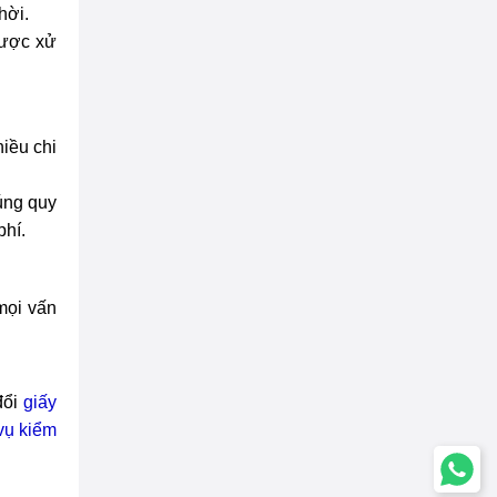
hời.
được xử
iều chi
úng quy
phí.
mọi vấn
đổi
giấy
vụ kiểm