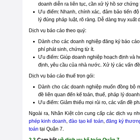
doanh diễn ra liên tục, cần xử lý hồ sơ chứng
Ưu điểm: Nhanh, chính xác,
đảm bảo
tiến đ
lý đúng
pháp
luật, rõ ràng. Dễ dàng truy xuất 
Dịch vụ báo cáo theo quý:
Dành cho các doanh nghiệp đăng ký báo cáo 
phí phát sinh, chứng từ ít.
Ưu điểm: Giúp doanh nghiệp hoạch định và ho
định, yêu cầu của nhà nước. Xử lý các vấn đề 
Dịch vụ báo cáo thuế trọn gói:
Dành cho các doanh nghiệp muốn đồng bộ mọi
đề liên quan đến kế toán, thuế,
pháp
lý doan
Ưu điểm: Giảm thiểu mọi rủi ro, các vấn đề ph
Ngoài ra, Nhân Kiệt còn cung cấp các dịch vụ n
phép kinh doanh
,
đào tạo kế toán
,
đăng ký thươn
toán
tại Quận 7.
2.3
Cam kết
về dịch vụ kế toán Quận 7