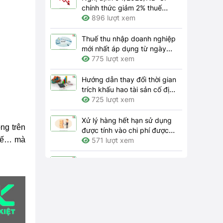
chính thức giảm 2% thuế
GTGT 2024
896 lượt xem
Thuế thu nhập doanh nghiệp
mới nhất áp dụng từ ngày
01/7/2023
775 lượt xem
Hướng dẫn thay đổi thời gian
trích khấu hao tài sản cố định
theo quy định hiện hành như
725 lượt xem
thế nào?
Xử lý hàng hết hạn sử dụng
ng trên
được tính vào chi phí được
huế… mà
trừ khi tính thuế thu nhập
571 lượt xem
doanh nghiệp thì hồ sơ gồm
những gì?
Bên nhượng quyền thương
mại phải thông báo cho bên
nhận quyền những thay đổi
563 lượt xem
nào theo quy định?
Trách nhiệm của doanh
nghiệp về bảo đảm an toàn,
vệ sinh lao động tại nơi làm
4156 lượt xem