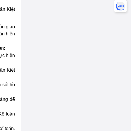
ân Kiệt
àn giao
oán hiện
án;
hực hiện
ân Kiệt
 sót hồ
hàng để
Kế toán
kế toán.