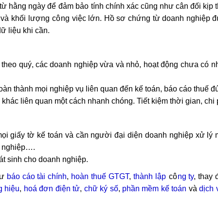
 từ hằng ngày để
đảm bảo
tính chính xác cũng như cân đối kịp t
ộ và khối lượng
cô
ng việc lớn. Hồ sơ chứng từ doanh nghiệp 
dữ liệu khi cần.
theo quý, các doanh nghiệp vừa và nhỏ, hoạt động chưa có nh
àn thành mọi nghiệp vụ liên quan đến kế toán, báo cáo thuế đ
khác liên quan một cách nhanh chóng. Tiết kiệm thời gian, chi 
 giấy tờ kế toán và cần người đại diện doanh nghiệp xử lý 
h nghiệp….
át sinh cho doanh nghiệp.
hư
báo cáo tài chính
,
hoàn thuế GTGT
,
thành lập
cô
ng ty
, thay 
g hiệu
,
hoá đơn điện tử
,
chữ ký số
,
phần mềm kế toán
và
dịch 