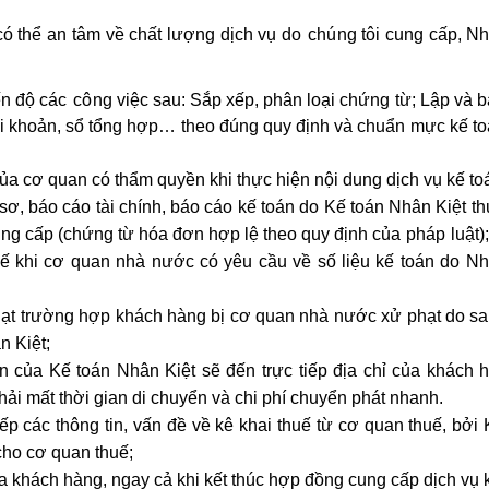
có thể an tâm về chất lượng dịch vụ do
chú
ng tôi cung cấp, Nh
ến độ các
cô
ng việc sau:
Sắp xếp, phân loại chứng từ; Lập và b
 tài khoản, sổ tổng hợp… theo đúng quy định và chuẩn mực kế t
của cơ quan có thẩm quyền khi thực hiện nội dung dịch vụ kế to
 sơ, báo cáo tài chính, báo cáo kế toán do Kế toán Nhân Kiệt t
cung cấp (chứng từ hóa đơn hợp lệ theo quy định của
pháp
luật);
huế khi cơ quan nhà nước có yêu cầu về số liệu kế toán do Nh
phạt trường hợp khách hàng bị cơ quan nhà nước xử phạt do sai
n Kiệt;
n của Kế toán Nhân Kiệt sẽ đến trực tiếp địa chỉ của khách 
ải mất thời gian di chuyển và chi phí chuyển phát nhanh.
ếp các thông tin, vấn đề về kê khai thuế từ cơ quan thuế, bởi 
cho cơ quan thuế;
a khách hàng, ngay cả khi kết thúc hợp đồng cung cấp dịch vụ 