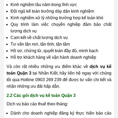
Kinh nghiệm lâu năm trong lĩnh vực
Đội ngũ kế toán trưởng dày dặn kinh nghiệm
Kinh nghiệm xử lý những trường hợp kế toán khó
Quy trình làm việc chuyên nghiệp đảm bảo chất
lượng dịch vụ
Cam kết về chất lượng dịch vụ
Tư vấn tận nơi, tận tình, tận tâm
Hồ sơ, chứng từ, quyết toán đầy đủ, minh bạch
Hỗ trợ khách hàng về vận hành doanh nghiệp
Và còn rất nhiều những ưu điểm khác về
dịch vụ kế
toán Quận 3
tại Nhân Kiệt, hãy liên hệ ngay với chúng
tôi qua Hotline 0903 269 239 để được tư vấn chi tiết và
nhận những ưu đãi hấp dẫn.
2.2 Các gói dịch vụ kế toán Quận 3
Dịch vụ báo cáo thuế theo tháng:
Dành cho doanh nghiệp đăng ký thực hiện báo cáo