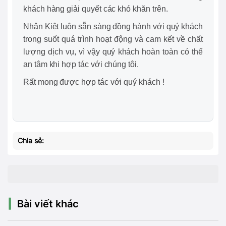
khách hàng giải quyết các khó khăn trên.
Nhân Kiệt luôn sẵn sàng đồng hành với quý khách
trong suốt quá trình hoạt động và cam kết về chất
lượng dịch vụ, vì vậy quý khách hoàn toàn có thể
an tâm khi hợp tác với chúng tôi.
Rất mong được hợp tác với quý khách !
Chia sẻ:
Bài viết khác