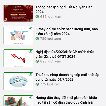
Thông báo lịch nghỉ Tết Nguyên Đán
2024
685 lượt xem
5 thay đổi về chính sách lương hưu, bảo
hiểm xã hội năm 2024
789 lượt xem
Nghị định 94/2023/NĐ-CP chính thức
giảm 2% thuế GTGT 2024
893 lượt xem
Thuế thu nhập doanh nghiệp mới nhất áp
dụng từ ngày 01/7/2023
775 lượt xem
Hướng dẫn thay đổi thời gian trích khấu
hao tài sản cố định theo quy định hiện