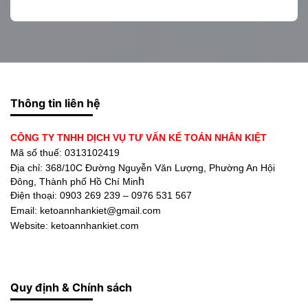
Thông tin liên hệ
CÔNG TY TNHH DỊCH VỤ TƯ VẤN KẾ TOÁN NHÂN KIỆT
Mã số thuế: 0313102419
Địa chỉ:
368/10C Đường Nguyễn Văn Lượng, Phường An Hội
h
Đông, Thành phố Hồ Chí Min
Điện thoại:
0903 269 239 – 0976 531 567
Email: ketoannhankiet@gmail.com
Website: ketoannhankiet.com
Quy định & Chính sách