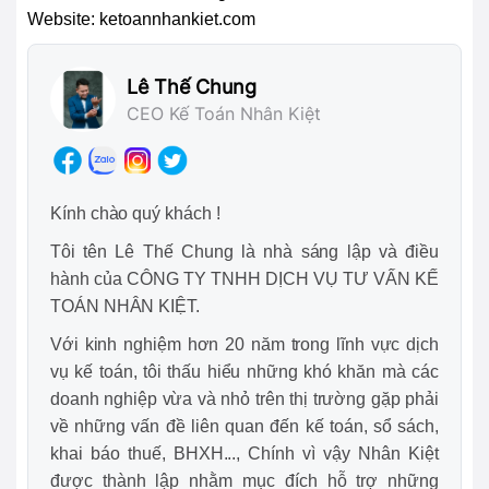
Website: ketoannhankiet.com
Lê Thế Chung
CEO Kế Toán Nhân Kiệt
Kính chào quý khách !
Tôi tên Lê Thế Chung là nhà sáng lập và điều
hành của CÔNG TY TNHH DỊCH VỤ TƯ VẤN KẾ
TOÁN NHÂN KIỆT.
Với kinh nghiệm hơn 20 năm trong lĩnh vực dịch
vụ kế toán, tôi thấu hiểu những khó khăn mà các
doanh nghiệp vừa và nhỏ trên thị trường gặp phải
về những vấn đề liên quan đến kế toán, sổ sách,
khai báo thuế, BHXH..., Chính vì vậy Nhân Kiệt
được thành lập nhằm mục đích hỗ trợ những