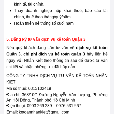
kinh tế, tài chính.
Thay doanh nghiệp nộp khai thuế, báo cáo tài
chính, thuế theo tháng/quý/năm.
Hoàn thiện hệ thống sổ cuối năm.
5. Đăng ký tư vấn dịch vụ kế toán Quận 3
Nếu quý khách đang cần tư vấn về
dịch vụ kế toán
Quận 3,
chi phí dịch vụ kế toán quận 3
hãy liên hệ
ngay với Nhân Kiệt theo thông tin sau để được tư vấn
chi tiết và nhận những ưu đãi hấp dẫn.
CÔNG TY TNHH DỊCH VỤ TƯ VẤN KẾ TOÁN NHÂN
KIỆT
Mã số thuế: 0313102419
Địa chỉ:
368/10C Đường Nguyễn Văn Lượng, Phường
An Hội Đông, Thành phố Hồ Chí Minh
Điện thoại:
0903 269 239 – 0976 531 567
Email: ketoannhankiet@gmail.com