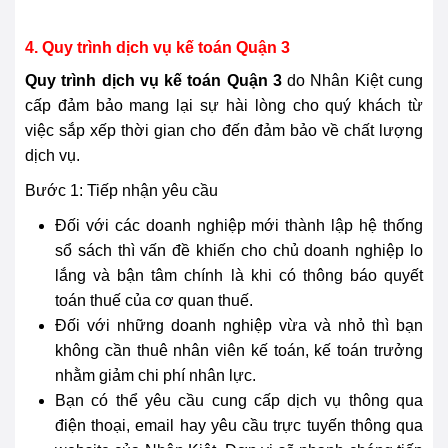
4. Quy trình dịch vụ kế toán Quận 3
Quy trình dịch vụ kế toán Quận 3
do Nhân Kiệt cung
cấp đảm bảo mang lại sự hài lòng cho quý khách từ
việc sắp xếp thời gian cho đến đảm bảo về chất lượng
dịch vụ.
Bước 1: Tiếp nhận yêu cầu
Đối với các doanh nghiệp mới thành lập hệ thống
sổ sách thì vấn đề khiến cho chủ doanh nghiệp lo
lắng và bận tâm chính là khi có thông báo quyết
toán thuế của cơ quan thuế.
Đối với những doanh nghiệp vừa và nhỏ thì bạn
không cần thuê nhân viên kế toán, kế toán trưởng
nhằm giảm chi phí nhân lực.
Bạn có thể yêu cầu cung cấp dịch vụ thông qua
điện thoại, email hay yêu cầu trực tuyến thông qua