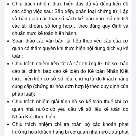
Chịu trách nhiệm thực hiện đầy đủ và đúng tiến độ
các công việc sau:
Sắp xếp, phân loại chứng từ; Lập
và bàn giao các loại sổ sách kế toán như: sổ chi tiết
các tài khoản, sổ tổng hợp… theo đúng quy định và
chuẩn mực kế toán hiện hành.
Soạn thảo các văn bản, tài liệu theo yêu cầu của cơ
quan có thẩm quyền khi thực hiện nội dung dịch vụ kế
toán;
Chịu trách nhiệm trên tất cả các chứng từ, hồ sơ, báo
cáo tài chính, báo cáo kế toán do Kế toán Nhân Kiệt
thực hiện trên cơ sở số liệu, chứng từ do khách hàng
cung cấp (chứng từ hóa đơn hợp lệ theo quy định của
pháp luật);
Chịu trách nhiệm giải trình hồ sơ kế toán thuế khi cơ
quan nhà nước có yêu cầu về số liệu kế toán do
Nhân Kiệt thực hiện;
Chịu trách nhiệm chi trả toàn bộ các khoản phạt
trường hợp khách hàng bị cơ quan nhà nước xử phạt