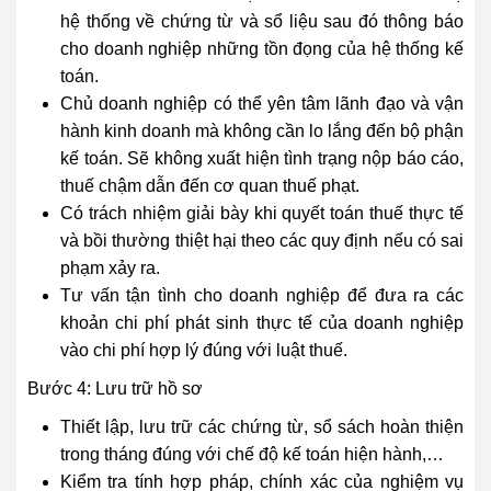
hệ thống về chứng từ và sổ liệu sau đó thông báo
cho doanh nghiệp những tồn đọng của hệ thống kế
toán.
Chủ doanh nghiệp có thể yên tâm lãnh đạo và vận
hành kinh doanh mà không cần lo lắng đến bộ phận
kế toán. Sẽ không xuất hiện tình trạng nộp báo cáo,
thuế chậm dẫn đến cơ quan thuế phạt.
Có trách nhiệm giải bày khi quyết toán thuế thực tế
và bồi thường thiệt hại theo các quy định nếu có sai
phạm xảy ra.
Tư vấn tận tình cho doanh nghiệp để đưa ra các
khoản chi phí phát sinh thực tế của doanh nghiệp
vào chi phí hợp lý đúng với luật thuế.
Bước 4: Lưu trữ hồ sơ
Thiết lập, lưu trữ các chứng từ, sổ sách hoàn thiện
trong tháng đúng với chế độ kế toán hiện hành,…
Kiểm tra tính hợp pháp, chính xác của nghiệm vụ