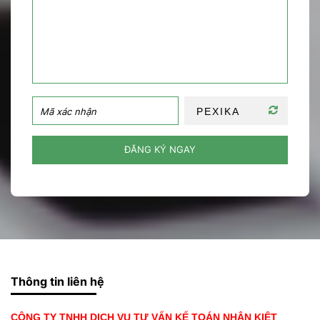
ĐĂNG KÝ NGAY
Thông tin liên hệ
CÔNG TY TNHH DỊCH VỤ TƯ VẤN KẾ TOÁN NHÂN KIỆT