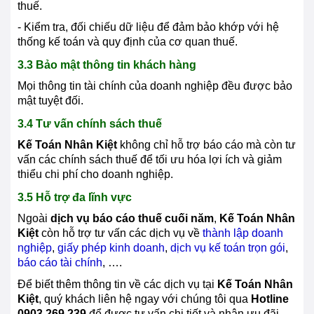
thuế.
- Kiểm tra, đối chiếu dữ liệu để đảm bảo khớp với hệ
thống kế toán và quy định của cơ quan thuế.
3.3 Bảo mật thông tin khách hàng
Mọi thông tin tài chính của doanh nghiệp đều được bảo
mật tuyệt đối.
3.4 Tư vấn chính sách thuế
Kế Toán Nhân Kiệt
không chỉ hỗ trợ báo cáo mà còn tư
vấn các chính sách thuế để tối ưu hóa lợi ích và giảm
thiểu chi phí cho doanh nghiệp.
3.5 Hỗ trợ đa lĩnh vực
Ngoài
dịch vụ báo cáo thuế cuối năm
,
Kế Toán Nhân
Kiệt
còn hỗ trợ tư vấn các dịch vụ về
thành lập doanh
nghiệp
,
giấy phép kinh doanh
,
dịch vụ kế toán trọn gói
,
báo cáo tài chính
, ….
Để biết thêm thông tin về các dịch vụ tại
Kế Toán Nhân
Kiệt
, quý khách liên hệ ngay với chúng tôi qua
Hotline
0903 269 239
để được tư vấn chi tiết và nhận ưu đãi