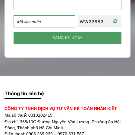
ĐĂNG KÝ NGAY
Thông tin liên hệ
CÔNG TY TNHH DỊCH VỤ TƯ VẤN KẾ TOÁN NHÂN KIỆT
Mã số thuế: 0313102419
Địa chỉ:
368/10C Đường Nguyễn Văn Lượng, Phường An Hội
h
Đông, Thành phố Hồ Chí Min
Điện thoại:
0903 269 239 – 0976 531 567