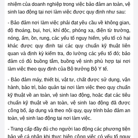
nhiệm của doanh nghiệp trong việc bảo đảm an toàn, vệ
sinh lao động tại nơi làm việc được quy định như sau:
- Bảo đảm nơi làm việc phải đạt yêu cầu về không gian,
độ thoáng, bụi, hơi, khí độc, phóng xạ, điện từ trường,
nóng, ẩm, ồn, rung, các yếu tố nguy hiểm, yếu tố có hại
khác được quy định tại các quy chuẩn kỹ thuật liên
quan và định kỳ kiểm tra, đo lường các yếu tố đó; bảo
đảm có đủ buồng tắm, buồng vệ sinh phù hợp tại nơi
làm việc theo quy định của Bộ trưởng Bộ Y tế.
- Bảo đảm máy, thiết bị, vật tư, chất được sử dụng, vận
hành, bảo trì, bảo quản tại nơi làm việc theo quy chuẩn
kỹ thuật về an toàn, vệ sinh lao động, hoặc đạt các tiêu
chuẩn kỹ thuật về an toàn, vệ sinh lao động đã được
cô
ng bố, áp dụng và theo nội quy, quy trình bảo đảm an
toàn, vệ sinh lao động tại nơi làm việc.
- Trang cấp đầy đủ cho người lao động các phương tiện
bảo vệ cá nhân khi thực hiện
cô
ng việc có yếu tố nguy