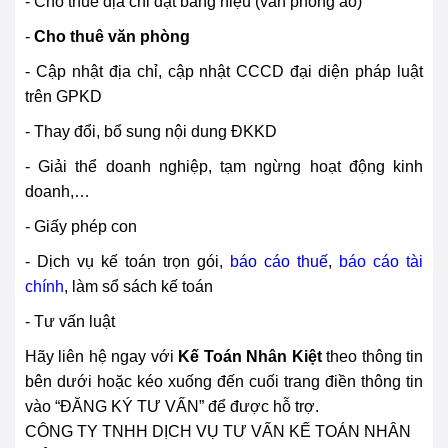
- Cho thuê địa chỉ đặt bảng hiệu (văn phòng ảo)
-
Cho thuê văn phòng
- Cập nhật địa chỉ, cập nhật CCCD đại diện pháp luật
trên GPKD
- Thay đổi, bổ sung nội dung ĐKKD
- Giải thể doanh nghiệp, tạm ngừng hoạt động kinh
doanh,…
- Giấy phép con
- Dịch vụ kế toán trọn gói,
báo cáo thuế
,
báo cáo tài
chính
, làm sổ sách kế toán
- Tư vấn luật
Hãy liên hệ ngay với
Kế Toán Nhân Kiệt
theo thông tin
bên dưới hoặc kéo xuống đến cuối trang điền thông tin
vào “ĐĂNG KÝ TƯ VẤN” để được hỗ trợ.
CÔNG TY TNHH DỊCH VỤ TƯ VẤN KẾ TOÁN NHÂN