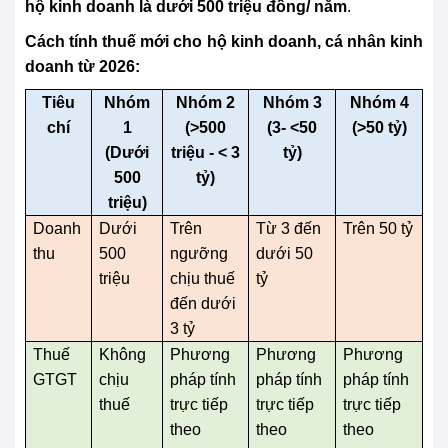
hộ kinh doanh là dưới 500 triệu đồng/ năm
.
Cách tính thuế mới cho hộ kinh doanh, cá nhân kinh
doanh từ 2026:
Tiêu
Nhóm
Nhóm 2
Nhóm 3
Nhóm 4
chí
1
(>500
(3- <50
(>50 tỷ)
(Dưới
triệu - < 3
tỷ)
500
tỷ)
triệu)
Doanh
Dưới
Trên
Từ 3 đến
Trên 50 tỷ
thu
500
ngưỡng
dưới 50
triệu
chịu thuế
tỷ
đến dưới
3 tỷ
Thuế
Không
Phương
Phương
Phương
GTGT
chịu
pháp tính
pháp tính
pháp tính
thuế
trực tiếp
trực tiếp
trực tiếp
theo
theo
theo