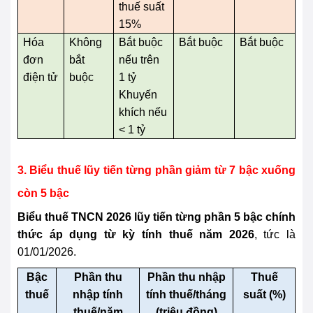
thuế suất
15%
Hóa
Không
Bắt buộc
Bắt buộc
Bắt buộc
đơn
bắt
nếu trên
điện tử
buộc
1 tỷ
Khuyến
khích nếu
< 1 tỷ
3. Biểu thuế lũy tiến từng phần giảm từ 7 bậc xuống
còn 5 bậc
Biểu thuế TNCN 2026 lũy tiến từng phần 5 bậc chính
thức áp dụng từ kỳ tính thuế năm 2026
, tức là
01/01/2026.
Bậc
Phần thu
Phần thu nhập
Thuế
thuế
nhập tính
tính thuế/tháng
suất (%)
thuế/năm
(triệu đồng)