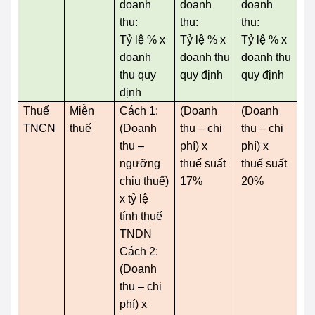
doanh
doanh
doanh
thu:
thu:
thu:
Tỷ lệ % x
Tỷ lệ % x
Tỷ lệ % x
doanh
doanh thu
doanh thu
thu quy
quy định
quy định
định
Thuế
Miễn
Cách 1:
(Doanh
(Doanh
TNCN
thuế
(Doanh
thu – chi
thu – chi
thu –
phí) x
phí) x
ngưỡng
thuế suất
thuế suất
chịu thuế)
17%
20%
x tỷ lệ
tính thuế
TNDN
Cách 2:
(Doanh
thu – chi
phí) x