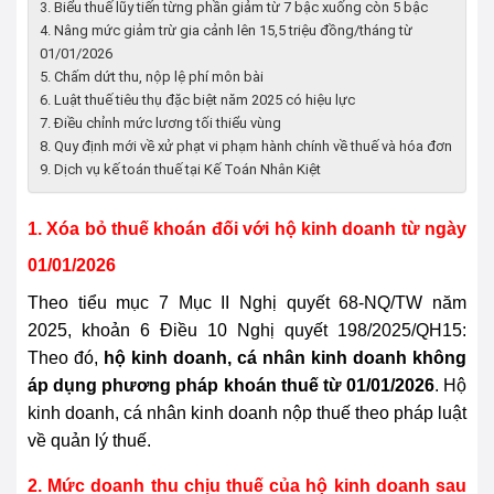
3. Biểu thuế lũy tiến từng phần giảm từ 7 bậc xuống còn 5 bậc
4. Nâng mức giảm trừ gia cảnh lên 15,5 triệu đồng/tháng từ
01/01/2026
5. Chấm dứt thu, nộp lệ phí môn bài
6. Luật thuế tiêu thụ đặc biệt năm 2025 có hiệu lực
7. Điều chỉnh mức lương tối thiểu vùng
8. Quy định mới về xử phạt vi phạm hành chính về thuế và hóa đơn
9. Dịch vụ kế toán thuế tại Kế Toán Nhân Kiệt
1. Xóa bỏ thuế khoán đối với hộ kinh doanh từ ngày
01/01/2026
Theo tiểu mục 7 Mục II Nghị quyết 68-NQ/TW năm
2025, khoản 6 Điều 10 Nghị quyết 198/2025/QH15:
Theo đó,
hộ kinh doanh, cá nhân kinh doanh không
áp dụng phương pháp khoán thuế từ 01/01/2026
. Hộ
kinh doanh, cá nhân kinh doanh nộp thuế theo pháp luật
về quản lý thuế.
2. Mức doanh thu chịu thuế của hộ kinh doanh sau