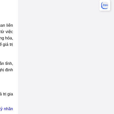
an liên
từ việc
àng hóa,
 giá trị
n tỉnh,
ghị định
trị gia
ký nhãn