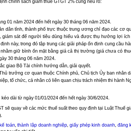
định chính sách giảm thuế GTGT 2% cũng nêu rõ:
tháng 01 năm 2024 đến hết ngày 30 tháng 06 năm 2024.
n dân tỉnh, thành phố trực thuộc trung ương chỉ đạo các cơ qu
a, giám sát để người tiêu dùng hiểu và được thụ hưởng lợi ích 
ị định này, trong đó tập trung các giải pháp ổn định cung cầu h
g nhằm giữ bình ổn mặt bằng giá cả thị trường (giá chưa có thuế
ngày 30 tháng 06 năm 2024.
ắc giao Bộ Tài chính hướng dẫn, giải quyết.
Thủ trưởng cơ quan thuộc Chính phủ, Chủ tịch Ủy ban nhân dâ
ệp, tổ chức, cá nhân có liên quan chịu trách nhiệm thi hành N
kéo dài từ ngày 01/01/2024 đến hết ngày 30/6/2024.
 sẽ quay về các mức thuế suất theo quy định tại Luật Thuế giá 
.
kế toán
,
thành lập doanh nghiệp
,
giấy phép kinh doanh
,
đăng 