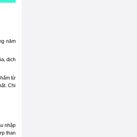
ong năm
a, dịch
phẩm từ
ất. Chi
hâu nhập
ợp than