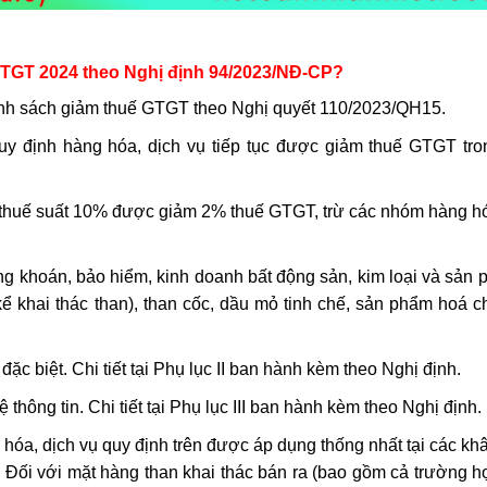
 GTGT 2024 theo Nghị định 94/2023/NĐ-CP?
hính sách giảm thuế GTGT theo Nghị quyết 110/2023/QH15.
uy định hàng hóa, dịch vụ tiếp tục được giảm thuế GTGT tr
thuế suất 10% được giảm 2% thuế GTGT, trừ các nhóm hàng hó
ứng khoán, bảo hiểm, kinh doanh bất động sản, kim loại và sản 
ể khai thác than), than cốc, dầu mỏ tinh chế, sản phẩm hoá ch
ặc biệt. Chi tiết tại Phụ lục II ban hành kèm theo Nghị định.
 thông tin. Chi tiết tại Phụ lục III ban hành kèm theo Nghị định.
ng hóa, dịch vụ quy định trên được áp dụng thống nhất tại các k
 Đối với mặt hàng than khai thác bán ra (bao gồm cả trường h