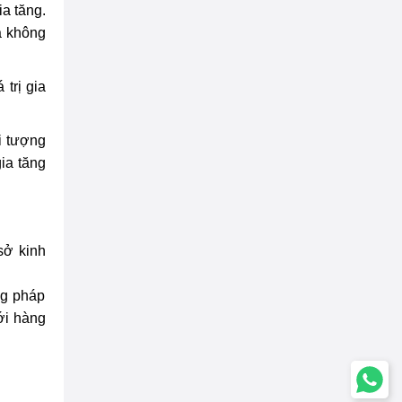
ia tăng.
a không
 trị gia
i tượng
gia tăng
sở kinh
ng
pháp
với hàng