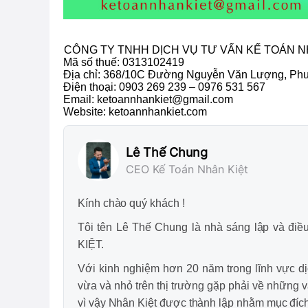
CÔ
NG TY TNHH DỊCH VỤ TƯ VẤN KẾ TOÁN N
Mã số thuế: 0313102419
Địa chỉ: 368/10C Đường Nguyễn Văn Lượng, Phư
Điện thoại:
0903 269 239 – 0976 531 567
Email: ketoannhankiet@gmail.com
Website: ketoannhankiet.com
Lê Thế Chung
CEO Kế Toán Nhân Kiệt
Kính chào quý khách !
Tôi tên Lê Thế Chung là nhà sáng lập v
KIỆT.
Với kinh nghiệm hơn 20 năm trong lĩnh vực dị
vừa và nhỏ trên thị trường gặp phải về những v
vì vậy Nhân Kiệt được thành lập nhằm mục đích