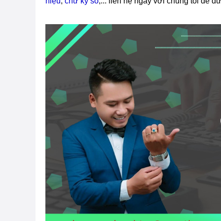
hiệu
,
chữ ký số
,... liên hệ ngay với chúng tôi để đư