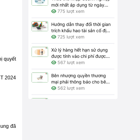
mới nhất áp dụng từ ngày
01/7/2023
775 lượt xem
Hướng dẫn thay đổi thời gian
trích khấu hao tài sản cố định
theo quy định hiện hành như
725 lượt xem
thế nào?
Xử lý hàng hết hạn sử dụng
được tính vào chi phí được
ị quyết
trừ khi tính thuế thu nhập
567 lượt xem
doanh nghiệp thì hồ sơ gồm
những gì?
Bên nhượng quyền thương
GT 2024
mại phải thông báo cho bên
nhận quyền những thay đổi
562 lượt xem
nào theo quy định?
Trách nhiệm của doanh
nghiệp về bảo đảm an toàn,
vệ sinh lao động tại nơi làm
4156 lượt xem
việc 2024
dung đã
Trách nhiệm tài chính đối với
doanh nghiệp khi NLĐ bị tai
nạn lao động, bệnh nghề
673 lượt xem