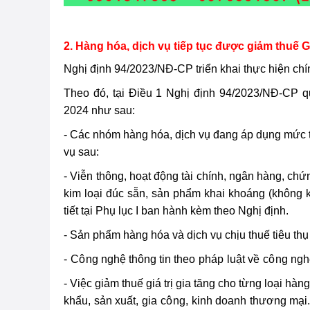
2. Hàng hóa, dịch vụ tiếp tục được giảm thuế
Nghị định 94/2023/NĐ-CP triển khai thực hiện c
Theo đó, tại Điều 1 Nghị định 94/2023/NĐ-CP q
2024 như sau:
- Các nhóm hàng hóa, dịch vụ đang áp dụng mức 
vụ sau:
- Viễn thông, hoạt động tài chính, ngân hàng, ch
kim loại đúc sẵn, sản phẩm khai khoáng (không k
tiết tại Phụ lục I ban hành kèm theo Nghị định.
- Sản phẩm hàng hóa và dịch vụ chịu thuế tiêu thụ đ
-
Cô
ng nghệ thông tin theo
pháp
luật về
cô
ng nghệ
- Việc giảm thuế giá trị gia tăng cho từng loại hà
khẩu, sản xuất, gia
cô
ng, kinh doanh thương mại.