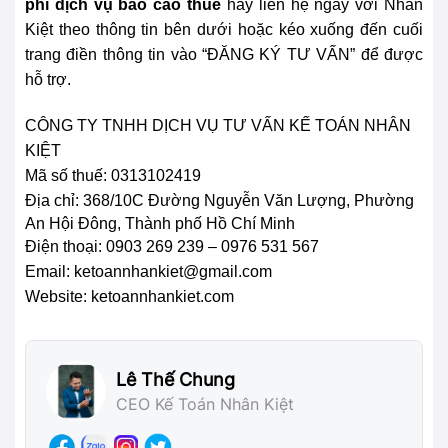
phí dịch vụ báo cáo thuế
hãy liên hệ ngay với Nhân
Kiệt theo thông tin bên dưới hoặc kéo xuống đến cuối
trang điền thông tin vào “ĐĂNG KÝ TƯ VẤN” để được
hỗ trợ.
CÔNG TY TNHH DỊCH VỤ TƯ VẤN KẾ TOÁN NHÂN
KIỆT
Mã số thuế: 0313102419
Địa chỉ:
368/10C Đường Nguyễn Văn Lượng, Phường
An Hội Đông, Thành phố Hồ Chí Minh
Điện thoại: 0903 269 239 – 0976 531 567
Email: ketoannhankiet@gmail.com
Website: ketoannhankiet.com
Lê Thế Chung
CEO Kế Toán Nhân Kiệt