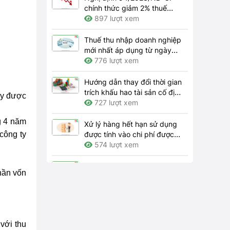
chính thức giảm 2% thuế
GTGT 2024
897 lượt xem
Thuế thu nhập doanh nghiệp
mới nhất áp dụng từ ngày
01/7/2023
776 lượt xem
Hướng dẫn thay đổi thời gian
trích khấu hao tài sản cố định
ày được
theo quy định hiện hành như
727 lượt xem
thế nào?
g 4 năm
Xử lý hàng hết hạn sử dụng
công ty
được tính vào chi phí được
trừ khi tính thuế thu nhập
574 lượt xem
doanh nghiệp thì hồ sơ gồm
những gì?
Bên nhượng quyền thương
hần vốn
mại phải thông báo cho bên
nhận quyền những thay đổi
566 lượt xem
nào theo quy định?
Trách nhiệm của doanh
nghiệp về bảo đảm an toàn,
với thu
vệ sinh lao động tại nơi làm
4159 lượt xem