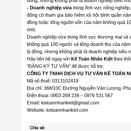
đồng, nhưng không phải là doanh nghiệp siêu nhỏ
- Doanh nghiệp vừa
trong lĩnh vực nông nghiệp
động có tham gia bảo hiểm xã hội bình quân nă
đồng hoặc tổng nguồn vốn của năm không quá 100
nhỏ.
Doanh nghiệp vừa trong lĩnh vực thương mại và 
không quá 100 người và tổng doanh thu của năm
tỷ đồng, nhưng không phải là doanh nghiệp siêu 
Hãy liên hệ ngay với
Kế Toán Nhân Kiệt
theo thô
“ĐĂNG KÝ TƯ VẤN” để được hỗ trợ.
CÔNG TY TNHH DỊCH VỤ TƯ VẤN KẾ TOÁN N
Mã số thuế: 0313102419
Địa chỉ:
368/10C Đường Nguyễn Văn Lượng, Phườ
Điện thoại: 0903 269 239 – 0976 531 567
Email: ketoannhankiet@gmail.com
Website: ketoannhankiet.com
Chia sẻ: