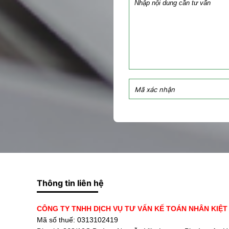
Thông tin liên hệ
CÔNG TY TNHH DỊCH VỤ TƯ VẤN KẾ TOÁN NHÂN KIỆT
Mã số thuế: 0313102419