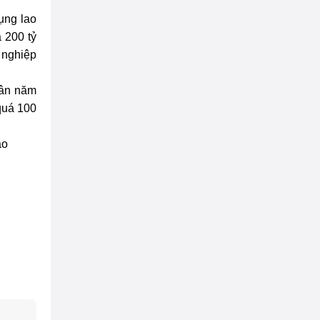
ụng lao
 200 tỷ
 nghiệp
uân năm
quá 100
ào