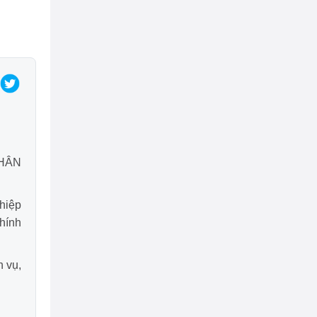
NHÂN
hiệp
Chính
h vụ,