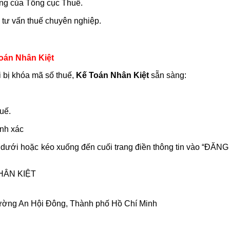
hống của Tổng cục Thuế.
ụ tư vấn thuế chuyên nghiệp.
Toán Nhân Kiệt
 bị khóa mã số thuế,
Kế Toán Nhân Kiệt
sẵn sàng:
uế.
ính xác
ên dưới hoặc kéo xuống đến cuối trang điền thông tin vào “ĐĂN
HÂN KIỆT
ng An Hội Đông, Thành phố Hồ Chí Minh