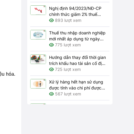
Nghị định 94/2023/NĐ-CP
chính thức giảm 2% thuế
GTGT 2024
893 lượt xem
Thuế thu nhập doanh nghiệp
mới nhất áp dụng từ ngày
01/7/2023
775 lượt xem
Hướng dẫn thay đổi thời gian
trích khấu hao tài sản cố định
theo quy định hiện hành như
725 lượt xem
ệu hóa.
thế nào?
Xử lý hàng hết hạn sử dụng
được tính vào chi phí được
trừ khi tính thuế thu nhập
567 lượt xem
doanh nghiệp thì hồ sơ gồm
những gì?
Bên nhượng quyền thương
mại phải thông báo cho bên
nhận quyền những thay đổi
559 lượt xem
nào theo quy định?
Trách nhiệm của doanh