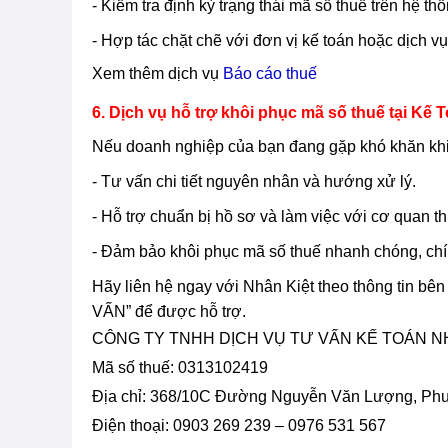
- Kiểm tra định kỳ trạng thái mã số thuế trên hệ t
- Hợp tác chặt chẽ với đơn vị kế toán hoặc dịch v
Xem thêm dịch vụ
Báo cáo thuế
6. Dịch vụ hỗ trợ khôi phục mã số thuế tại Kế 
Nếu doanh nghiệp của bạn đang gặp khó khăn khi
- Tư vấn chi tiết nguyên nhân và hướng xử lý.
- Hỗ trợ chuẩn bị hồ sơ và làm việc với cơ quan th
- Đảm bảo khôi phục mã số thuế nhanh chóng, ch
Hãy liên hệ ngay với Nhân Kiệt theo thông tin b
VẤN” để được hỗ trợ.
CÔNG TY TNHH DỊCH VỤ TƯ VẤN KẾ TOÁN N
Mã số thuế: 0313102419
Địa chỉ:
368/10C Đường Nguyễn Văn Lượng, Phườ
Điện thoại: 0903 269 239 – 0976 531 567