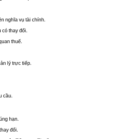
n nghĩa vụ tài chính.
 có thay đổi.
quan thuế.
n lý trực tiếp.
u cầu.
đúng hạn.
thay đổi.