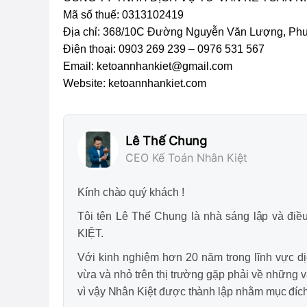
Mã số thuế: 0313102419
Địa chỉ:
368/10C Đường Nguyễn Văn Lượng, Phườ
Điện thoại: 0903 269 239 – 0976 531 567
Email: ketoannhankiet@gmail.com
Website: ketoannhankiet.com
Lê Thế Chung
CEO Kế Toán Nhân Kiệt
Kính chào quý khách !
Tôi tên Lê Thế Chung là nhà sáng lập v
KIỆT.
Với kinh nghiệm hơn 20 năm trong lĩnh vực dị
vừa và nhỏ trên thị trường gặp phải về những v
vì vậy Nhân Kiệt được thành lập nhằm mục đích