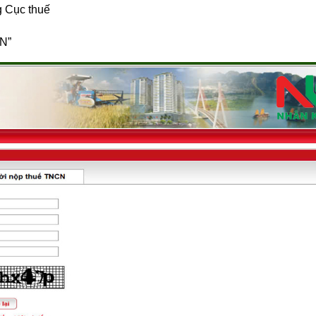
g Cục thuế
CN”