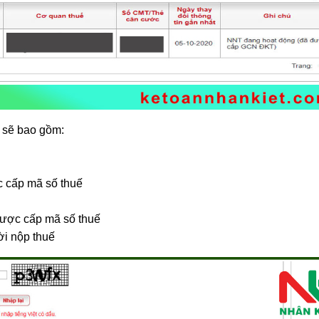
 sẽ bao gồm:
c cấp mã số thuế
 được cấp mã số thuế
ời nộp thuế