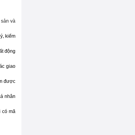
việc 2024
Trách nhiệm tài chính đối với
doanh nghiệp khi NLĐ bị tai
 sản và
nạn lao động, bệnh nghề
673 lượt xem
nghiệp trong Công ty Cổ
ý, kiểm
Phần
Dịch vụ kế toán Gò Vấp
763 lượt xem
ất động
ác giao
ân được
cá nhân
i có mã