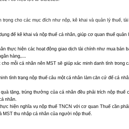
 trọng cho các mục đích như nộp, kê khai và quản lý thuế, tài
ụng để kê khai và nộp thuế cá nhân, giúp cơ quan thuế quản l
hân thực hiện các hoạt động giao dịch tài chính như mua bán b
gân hàng,....
 cho mỗi cá nhân nên MST sẽ giúp xác minh danh tính trong c
inh tình trạng nộp thuế cảu một cá nhân làm căn cứ để cá nh
, quà tặng, trúng thưởng của cá nhân đều phải trích nộp thuế 
cá nhân.
i thực hiện nghĩa vụ nộp thuế TNCN với cơ quan Thuế cần phả
là MST thu nhập cá nhân của người nộp thuế.