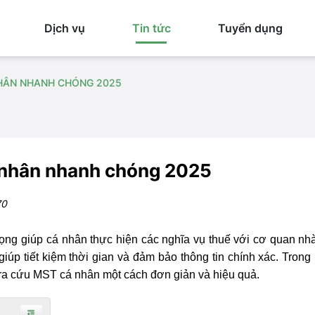
Dịch vụ
Tin tức
Tuyển dụng
HÂN NHANH CHÓNG 2025
 nhân nhanh chóng 2025
70
ọng giúp cá nhân thực hiện các nghĩa vụ thuế với cơ quan nh
úp tiết kiệm thời gian và đảm bảo thông tin chính xác. Trong b
tra cứu MST cá nhân một cách đơn giản và hiệu quả.