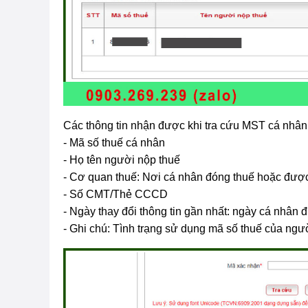
Các thông tin nhận được khi tra cứu MST cá nhân
- Mã số thuế cá nhân
- Họ tên người nộp thuế
- Cơ quan thuế: Nơi cá nhân đóng thuế hoặc đượ
- Số CMT/Thẻ CCCD
- Ngày thay đổi thông tin gần nhất: ngày cá nhân
- Ghi chú: Tình trạng sử dụng mã số thuế của ngư