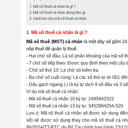
1. Mã số thuế cá nhân là gì ?
2. Mã số thuế cá nhân dùng làm gì
3. Cách tra cứu mã số thuế cá nhân
1. Mã số thuế cá nhân là gì ?
Mã số thuế (MST) cá nhân
là một dãy số gồm 10
nộp thuế để quản lý thuế.
-
Hai chữ số đầu: Là số phân khoảng của mã số th
-
7 chữ số tiếp theo: Được quy định theo một cấu 
-
Chữ số thứ 10: Là chữ số kiểm tra.
-
Ba chữ số cuối cùng: Là các số thứ tự từ 001 đế
-
Dấu gạch ngang (-) là ký tự tách 9 số đầu và 3 số
Ví dụ mã số thuế cá nhân:
- Mã số thuế cá nhân 10 ký tự: 2495642322
- Mã số thuế cá nhân 13 ký tự: 3452864254-520
Lưu ý: Mã số thuế cá nhân sẽ được sử dụng đến 
số) sẽ được sử dụng thay cho mã số thuế cá nhân
86/2024/TT-BTC do Bộ Tài chính ban hành 23/12/2