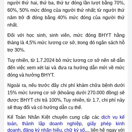
người thứ hai, thứ ba, thứ tư đóng lần lượt bằng 70%,
60%, 50% mức đóng của người thứ nhất; từ người thứ
năm trở đi đóng bằng 40% mức đóng của người thứ
nhất.
Đối với học sinh, sinh viên, mức đóng BHYT hằng
tháng là 4,5% mức lương cơ sở, trong đó ngân sách hỗ
trợ 30%.
Tuy nhiên, từ 1.7.2024 bỏ mức lương cơ sở nên sẽ dẫn
đến việc xem xét lại và đưa ra hướng dẫn mới về mức
đóng và hưởng BHYT.
Ngoài ra, nếu trước đây chi phí khám chữa bệnh dưới
15% mức lương cơ sở (khoảng dưới 270.000 đồng) sẽ
được BHYT chi trả 100%. Tuy nhiên, từ 1.7, chi phí này
sẽ thay đổi và có hướng dẫn cụ thể.
Kế Toán Nhân Kiệt chuyên cung cấp các
dịch vụ kế
toán
,
thành lập doanh nghiệp
,
giấy phép kinh
doanh
,
đăng ký nhãn hiệu
,
chữ ký số
,... liên hệ ngay với