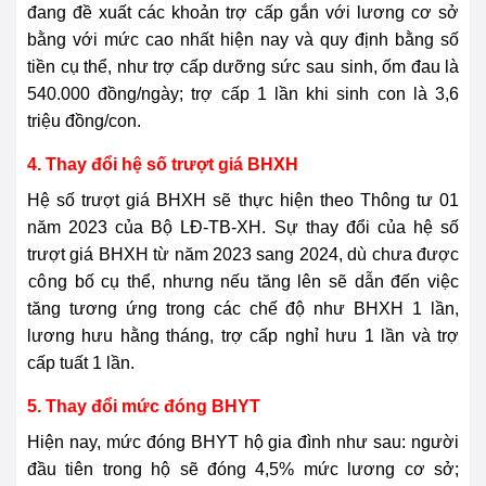
đang đề xuất các khoản trợ cấp gắn với lương cơ sở
bằng với mức cao nhất hiện nay và quy định bằng số
tiền cụ thể, như trợ cấp dưỡng sức
sau
sinh, ốm đau là
540.000 đồng/ngày; trợ cấp 1 lần khi sinh con là 3,6
triệu đồng/con.
4. Thay đổi hệ số trượt giá BHXH
Hệ số trượt giá BHXH sẽ thực hiện theo Thông tư 01
năm 2023 của Bộ LĐ-TB-XH. Sự thay đổi của hệ số
trượt giá BHXH từ năm 2023 sang 2024, dù chưa được
cô
ng bố cụ thể, nhưng nếu tăng lên sẽ dẫn đến việc
tăng tương ứng trong các chế độ như BHXH 1 lần,
lương hưu hằng tháng, trợ cấp nghỉ hưu 1 lần và trợ
cấp tuất 1 lần.
5. Thay đổi mức đóng BHYT
Hiện nay, mức đóng BHYT hộ gia đình như sau: người
đầu tiên trong hộ sẽ đóng 4,5% mức lương cơ sở;