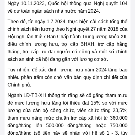
Ngày 10.11.2023, Quốc hội thông qua Nghị quyết 104
về dự toán ngân sách nhà nước năm 2024.
Theo đó, từ ngày 1.7.2024, thực hiện cải cách tổng thể
chính sách tiền lương theo Nghị quyết 27 năm 2018 của
Hội nghị lần thứ 7 Ban Chấp hành Trung ương khóa XII,
điều chỉnh lương hưu, trợ cấp BHXH, trợ cấp hằng
tháng, trợ cấp ưu đãi người có
cô
ng và một số chính
sách an sinh xã hội đang gắn với lương cơ sở.
Tuy nhiên, để xác định lương hưu năm 2024 tăng bao
nhiêu phần trăm còn chờ văn bản quy định chi tiết của
Chính phủ.
Ngành LĐ-TB-XH thông tin rằng sẽ cố gắng tham mưu
để mức lương hưu tăng tối thiểu đạt 15% so với mức
lương của cán bộ
cô
ng chức, viên chức tăng 23,5%;
tham mưu nâng mức chuẩn trợ cấp xã hội từ 360.000
đồng/tháng lên 500.000 đồng/tháng hoặc 750.000
đồng/tháng (số tiền này sẽ nhân với hệ số 1 - 3, tùy