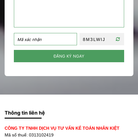
ĐĂNG KÝ NGAY
Thông tin liên hệ
CÔNG TY TNHH DỊCH VỤ TƯ VẤN KẾ TOÁN NHÂN KIỆT
Mã số thuế: 0313102419